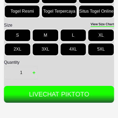
Togel Resmi
Togel Terpercaya
Situs Togel Online
View Size Chart
Size
S
M
L
XL
2XL
3XL
4XL
5XL
Quantity
-
+
LIVECHAT PIKTOTO