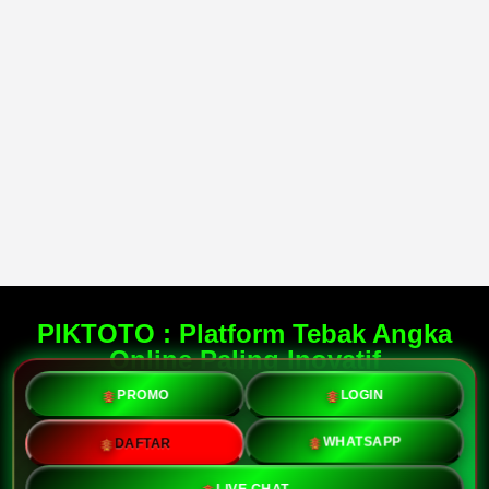
PIKTOTO : Platform Tebak Angka
Online Paling Inovatif
PROMO
LOGIN
DAFTAR
WHATSAPP
PIKTOTO : PLATFORM TEBAK
ANGKA ONLINE PALING