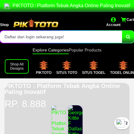
Akses login cepat dan stabil.
PIKTOTO : Platform Tebak Angka Online Paling Inovatif
Pasaran lengkap & result resmi.
Cart
Bonus dan event menarik setiap hari!
Shop
Account
Daftar dan login sekarang juga!
Explore Categories
Popular Products
Shop All
Designs
PIKTOTO
SITUS TOTO
SITUS TOGEL
TOGEL ONLI
PIKTOTO : Platform Tebak Angka Online
Paling Inovatif
RP. 8.888
`2