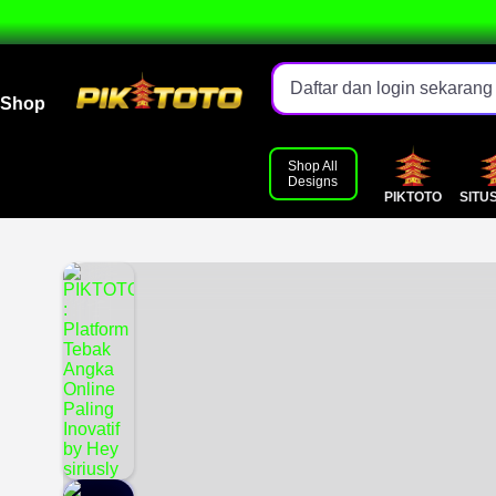
Bonus dan event menarik s
Daftar dan login sekarang
Shop
Shop All
Designs
PIKTOTO
SITU