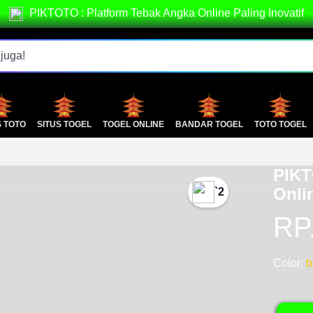
PIKTOTO : Platform Tebak Angka Online Paling Inovatif
etiap hari!
 juga!
S TOTO
SITUS TOGEL
TOGEL ONLINE
BANDAR TOGEL
TOTO TOGEL
PIKT
Onlin
`2
RP
Color:
b