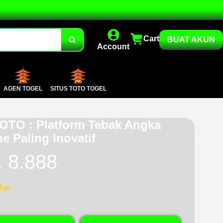
Cart
BUAT AKUN
Account
AGEN TOGEL
SITUS TOTO TOGEL
OTO : Platform Tebak Angka
e Paling Inovatif
. 8.888
lue