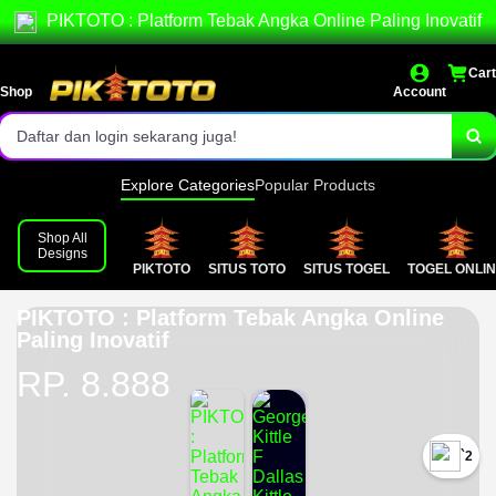
Akses login cepat dan stabil.
PIKTOTO : Platform Tebak Angka Online Paling Inovatif
Pasaran lengkap & result resmi.
Cart
Bonus dan event menarik setiap hari!
Shop
Account
Daftar dan login sekarang juga!
Explore Categories
Popular Products
Shop All
Designs
PIKTOTO
SITUS TOTO
SITUS TOGEL
TOGEL ONLI
PIKTOTO : Platform Tebak Angka Online
Paling Inovatif
RP. 8.888
`2