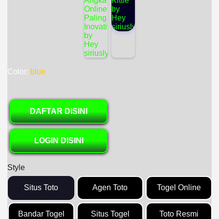
Color:
blue
DAFTAR DISINI
LOGIN DISINI
Style
Situs Toto
Agen Toto
Togel Online
Bandar Togel
Situs Togel
Toto Resmi