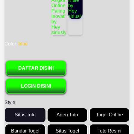
Color:
blue
DAFTAR DISINI
LOGIN DISINI
Style
Situs Toto
Agen Toto
Togel Online
Bandar Togel
Situs Togel
Toto Resmi