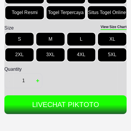
Togel Resmi
Togel Terpercaya
Situs Togel Online
View Size Chart
Size
S
M
L
XL
2XL
3XL
4XL
5XL
Quantity
-
+
LIVECHAT PIKTOTO