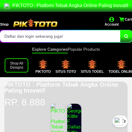
Akses login cepat dan stabil.
PIKTOTO : Platform Tebak Angka Online Paling Inovatif
Pasaran lengkap & result resmi.
Cart
Bonus dan event menarik setiap hari!
Shop
Account
Daftar dan login sekarang juga!
Explore Categories
Popular Products
Shop All
Designs
PIKTOTO
SITUS TOTO
SITUS TOGEL
TOGEL ONLI
PIKTOTO : Platform Tebak Angka Online
Paling Inovatif
RP. 8.888
`2