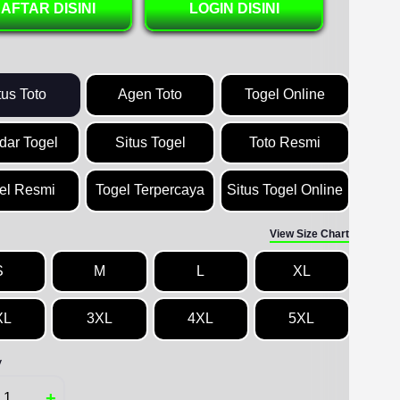
AFTAR DISINI
LOGIN DISINI
tus Toto
Agen Toto
Togel Online
dar Togel
Situs Togel
Toto Resmi
el Resmi
Togel Terpercaya
Situs Togel Online
View Size Chart
S
M
L
XL
XL
3XL
4XL
5XL
y
+