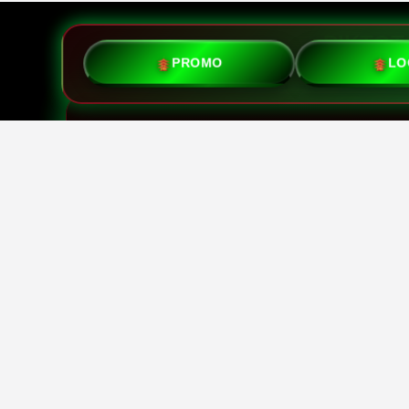
PIKTOTO
PROMO
LO
PIKTOTO : PLA
Selamat datang di
LOGIN PIKTOT
LI
HONGKONG (HK)