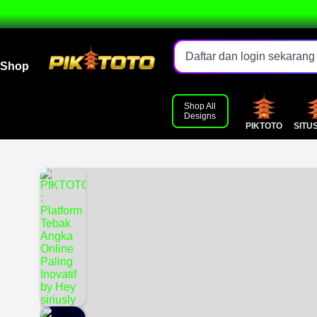
Bonus dan event menarik s
Daftar dan login sekarang
Shop
Shop All
Designs
PIKTOTO
SITU