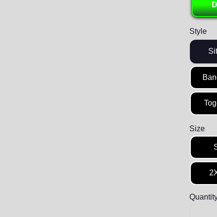
D
Style
Si
Ban
Tog
Size
2
Quantit
-