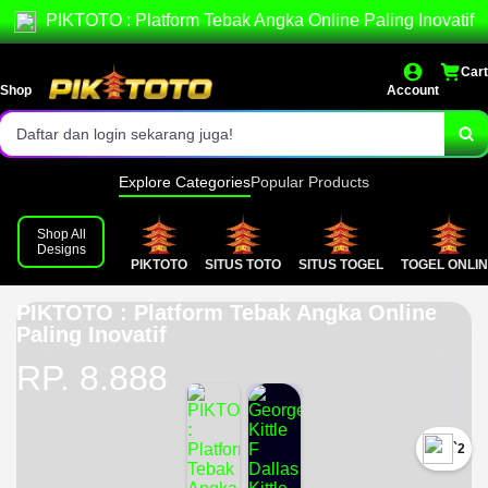
Akses login cepat dan stabil.
PIKTOTO : Platform Tebak Angka Online Paling Inovatif
Pasaran lengkap & result resmi.
Cart
Bonus dan event menarik setiap hari!
Shop
Account
Daftar dan login sekarang juga!
Explore Categories
Popular Products
Shop All
Designs
PIKTOTO
SITUS TOTO
SITUS TOGEL
TOGEL ONLI
PIKTOTO : Platform Tebak Angka Online
Paling Inovatif
RP. 8.888
`2