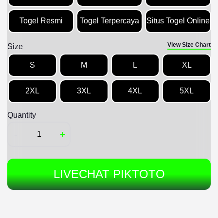
Togel Resmi
Togel Terpercaya
Situs Togel Online
View Size Chart
Size
S
M
L
XL
2XL
3XL
4XL
5XL
Quantity
-
+
LIVECHAT PIKTOTO