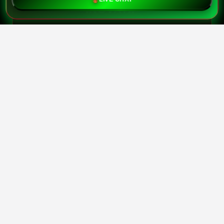
LIVE CHAT
INOVATIF
Selamat datang di situs toto piktoto situs resmi toto
permainan tebak angka online terbaik dan terpercaya.
LOGIN PIKTOTO
DAFTAR AKUN BARU
LIVE RESULT PASARAN
TERPOPULER
HONGKONG (HK)
Live Result Terupdate