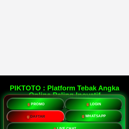
PIKTOTO : Platform Tebak Angka
Online Paling Inovatif
PROMO
LOGIN
WHATSAPP
DAFTAR
PIKTOTO : PLATFORM TEBAK
ANGKA ONLINE PALING