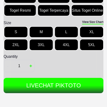
Togel Resmi
Togel Terpercaya
Situs Togel Online
View Size Chart
Size
S
M
L
XL
2XL
3XL
4XL
5XL
Quantity
-
+
LIVECHAT PIKTOTO