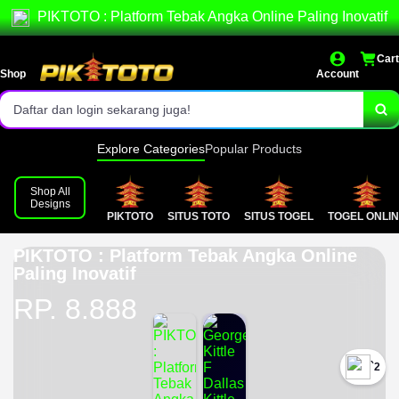
Akses login cepat dan stabil.
PIKTOTO : Platform Tebak Angka Online Paling Inovatif
Pasaran lengkap & result resmi.
Cart
Bonus dan event menarik setiap hari!
Shop
Account
Daftar dan login sekarang juga!
Explore Categories
Popular Products
Shop All
Designs
PIKTOTO
SITUS TOTO
SITUS TOGEL
TOGEL ONLI
PIKTOTO : Platform Tebak Angka Online
Paling Inovatif
RP. 8.888
`2