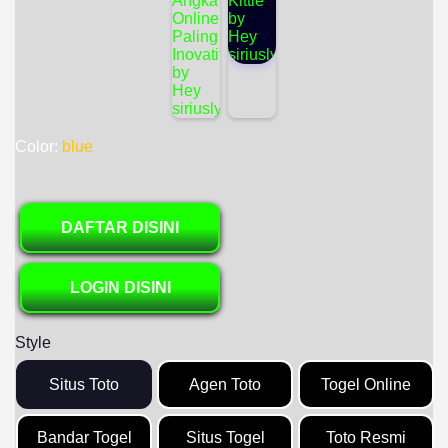
Color:
blue
DAFTAR DISINI
LOGIN DISINI
Style
Situs Toto
Agen Toto
Togel Online
Bandar Togel
Situs Togel
Toto Resmi