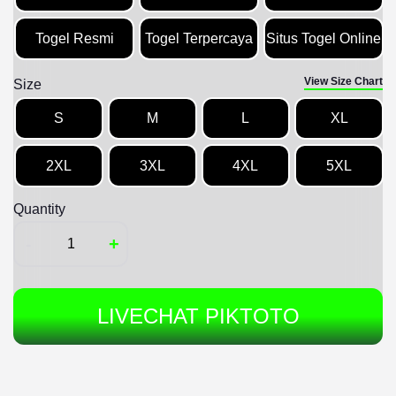
Togel Resmi
Togel Terpercaya
Situs Togel Online
View Size Chart
Size
S
M
L
XL
2XL
3XL
4XL
5XL
Quantity
-
+
LIVECHAT PIKTOTO