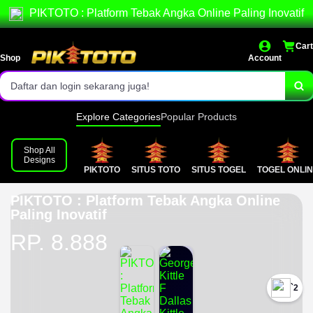
Akses login cepat dan stabil.
PIKTOTO : Platform Tebak Angka Online Paling Inovatif
Pasaran lengkap & result resmi.
Cart
Bonus dan event menarik setiap hari!
Shop
Account
Daftar dan login sekarang juga!
Explore Categories
Popular Products
Shop All
Designs
PIKTOTO
SITUS TOTO
SITUS TOGEL
TOGEL ONLI
PIKTOTO : Platform Tebak Angka Online
Paling Inovatif
RP. 8.888
`2