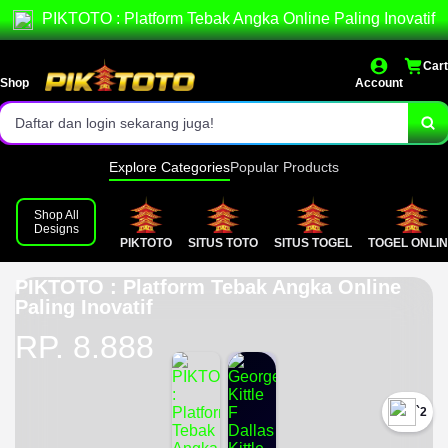
Akses login cepat dan stabil.
PIKTOTO : Platform Tebak Angka Online Paling Inovatif
Pasaran lengkap & result resmi.
Cart
Bonus dan event menarik setiap hari!
Shop
Account
Daftar dan login sekarang juga!
Explore Categories
Popular Products
Shop All
Designs
PIKTOTO
SITUS TOTO
SITUS TOGEL
TOGEL ONLI
PIKTOTO : Platform Tebak Angka Online
Paling Inovatif
RP. 8.888
`2