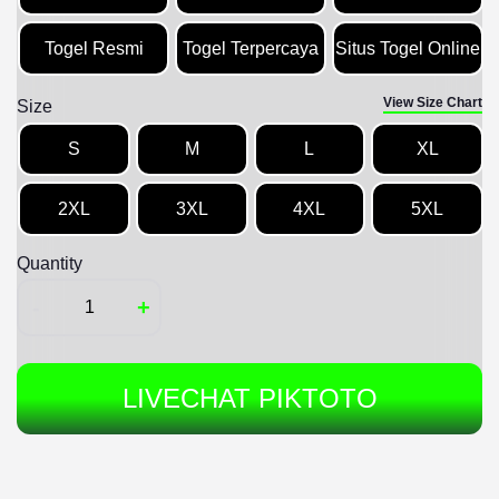
Togel Resmi
Togel Terpercaya
Situs Togel Online
View Size Chart
Size
S
M
L
XL
2XL
3XL
4XL
5XL
Quantity
-
+
LIVECHAT PIKTOTO