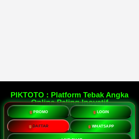
PIKTOTO : Platform Tebak Angka
Online Paling Inovatif
PROMO
LOGIN
DAFTAR
WHATSAPP
PIKTOTO : PLATFORM TEBAK
ANGKA ONLINE PALING