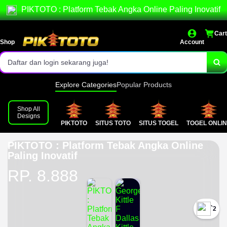
Akses login cepat dan stabil.
PIKTOTO : Platform Tebak Angka Online Paling Inovatif
Pasaran lengkap & result resmi.
Cart
Bonus dan event menarik setiap hari!
Shop
Account
Daftar dan login sekarang juga!
Explore Categories
Popular Products
Shop All
Designs
PIKTOTO
SITUS TOTO
SITUS TOGEL
TOGEL ONLI
PIKTOTO : Platform Tebak Angka Online
Paling Inovatif
RP. 8.888
`2