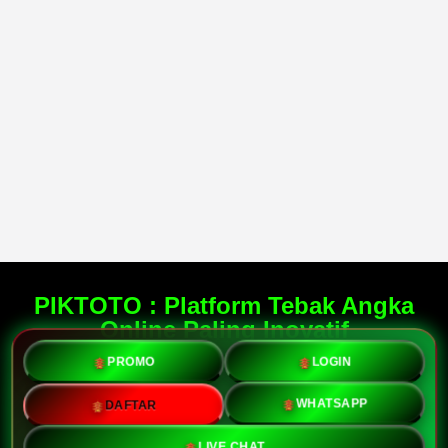
PIKTOTO : Platform Tebak Angka
Online Paling Inovatif
PROMO
LOGIN
WHATSAPP
DAFTAR
PIKTOTO : PLATFORM TEBAK
ANGKA ONLINE PALING