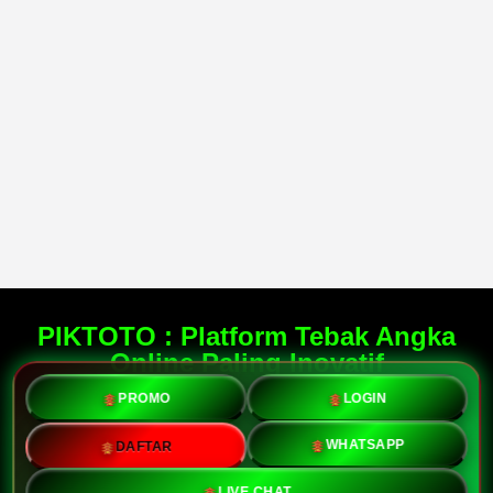
PIKTOTO : Platform Tebak Angka
Online Paling Inovatif
PROMO
LOGIN
DAFTAR
WHATSAPP
PIKTOTO : PLATFORM TEBAK
ANGKA ONLINE PALING