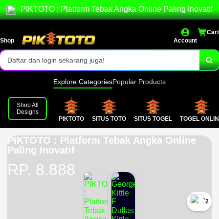
Akses login cepat dan stabil.
PIKTOTO : Platform Tebak Angka Online Paling Inovatif
Pasaran lengkap & result resmi.
Cart
Bonus dan event menarik setiap hari!
Shop
Account
Daftar dan login sekarang juga!
Explore Categories
Popular Products
Shop All
Designs
PIKTOTO
SITUS TOTO
SITUS TOGEL
TOGEL ONLI
PIKTOTO : Platform Tebak Angka Online
Paling Inovatif
RP. 8.888
`2