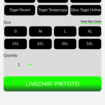
Togel Resmi
Togel Terpercaya
Situs Togel Online
View Size Chart
Size
S
M
L
XL
2XL
3XL
4XL
5XL
Quantity
-
+
LIVECHAT PIKTOTO