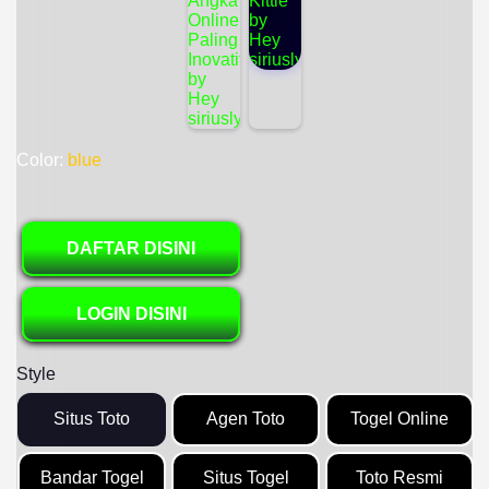
Color:
blue
DAFTAR DISINI
LOGIN DISINI
Style
Situs Toto
Agen Toto
Togel Online
Bandar Togel
Situs Togel
Toto Resmi