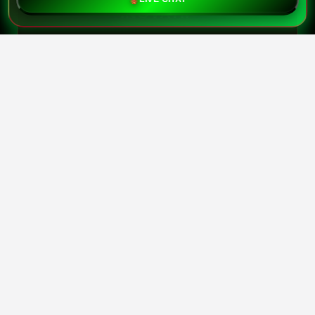
LIVE CHAT
INOVATIF
Selamat datang di situs toto piktoto situs resmi toto
permainan tebak angka online terbaik dan terpercaya.
LOGIN PIKTOTO
DAFTAR AKUN BARU
LIVE RESULT PASARAN
TERPOPULER
HONGKONG (HK)
Live Result Terupdate