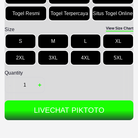
Togel Resmi
Togel Terpercaya
Situs Togel Online
View Size Chart
Size
S
M
L
XL
2XL
3XL
4XL
5XL
Quantity
-
+
LIVECHAT PIKTOTO