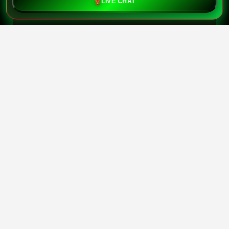
LIVE CHAT
INOVATIF
Selamat datang di situs toto piktoto situs resmi toto
permainan tebak angka online terbaik dan terpercaya.
LOGIN PIKTOTO
DAFTAR AKUN BARU
LIVE RESULT PASARAN
TERPOPULER
HONGKONG (HK)
Live Result Terupdate