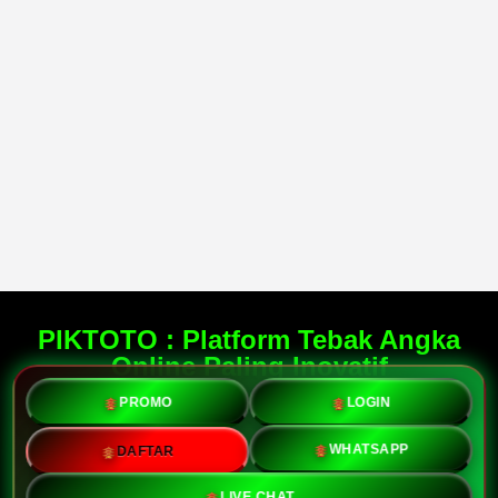
PIKTOTO : Platform Tebak Angka
Online Paling Inovatif
PROMO
LOGIN
DAFTAR
WHATSAPP
PIKTOTO : PLATFORM TEBAK
ANGKA ONLINE PALING