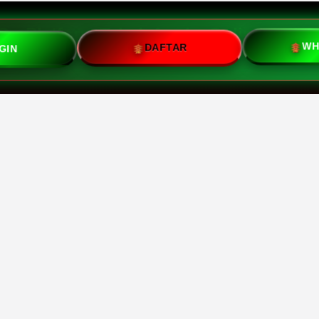
 : Platform Tebak Angka Online Paling 
GIN
DAFTAR
WH
TFORM TEBAK ANGKA ONLINE P
 situs toto piktoto situs resmi toto permainan tebak angka online terba
O
DA
VE RESULT PASARAN TERPOPU
SINGAPORE (SGP)
SYDNEY (SDY)