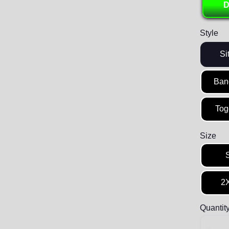
D
Style
Si
Ban
Tog
Size
2
Quantit
-