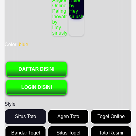
Color:
blue
DAFTAR DISINI
LOGIN DISINI
Style
Situs Toto
Agen Toto
Togel Online
Bandar Togel
Situs Togel
Toto Resmi