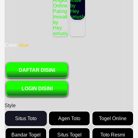
Color:
blue
DAFTAR DISINI
LOGIN DISINI
Style
Situs Toto
Agen Toto
Togel Online
Bandar Togel
Situs Togel
Toto Resmi