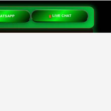
Inovatif
ATSAPP
LIVE CHAT
ALING INOVATIF
ik dan terpercaya.
FTAR AKUN BARU
LER
TOTO MACAU