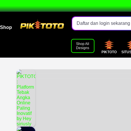
Bonus dan event menarik s
Daftar dan login sekarang
Shop
Shop All
Designs
PIKTOTO
SITU