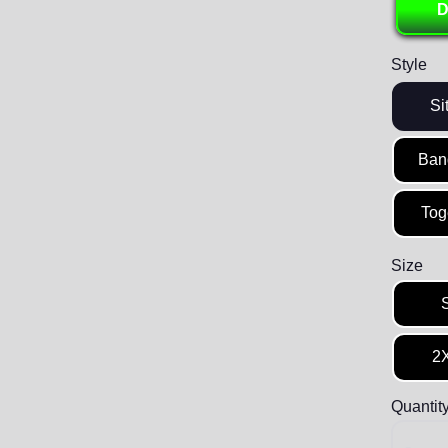
D
Style
Si
Ban
Tog
Size
2
Quantit
-