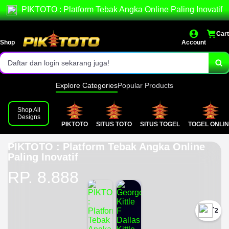
Akses login cepat dan stabil.
PIKTOTO : Platform Tebak Angka Online Paling Inovatif
Pasaran lengkap & result resmi.
Cart
Bonus dan event menarik setiap hari!
Shop
Account
Daftar dan login sekarang juga!
Explore Categories
Popular Products
Shop All
Designs
PIKTOTO
SITUS TOTO
SITUS TOGEL
TOGEL ONLI
PIKTOTO : Platform Tebak Angka Online
Paling Inovatif
RP. 8.888
`2