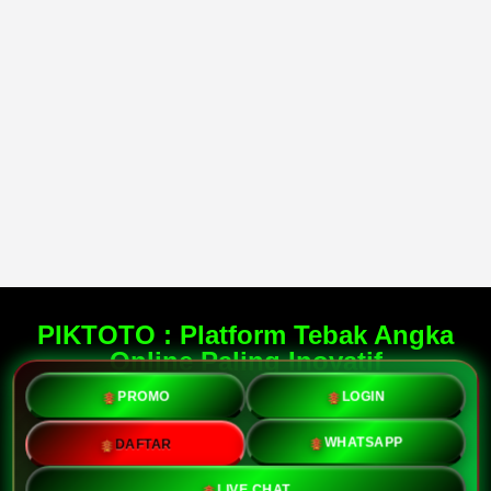
PIKTOTO : Platform Tebak Angka
Online Paling Inovatif
PROMO
LOGIN
WHATSAPP
DAFTAR
PIKTOTO : PLATFORM TEBAK
ANGKA ONLINE PALING