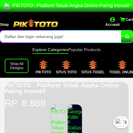
Akses login cepat dan stabil.
PIKTOTO : Platform Tebak Angka Online Paling Inovatif
Pasaran lengkap & result resmi.
Cart
Bonus dan event menarik setiap hari!
Shop
Account
Daftar dan login sekarang juga!
Explore Categories
Popular Products
Shop All
Designs
PIKTOTO
SITUS TOTO
SITUS TOGEL
TOGEL ONLI
PIKTOTO : Platform Tebak Angka Online
Paling Inovatif
RP. 8.888
`2