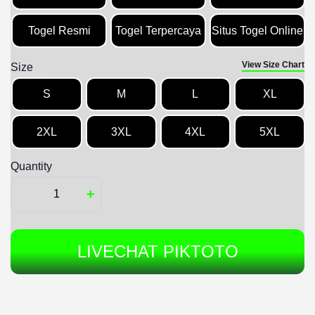
Togel Resmi
Togel Terpercaya
Situs Togel Online
View Size Chart
Size
S
M
L
XL
2XL
3XL
4XL
5XL
Quantity
-
+
LIVECHAT PIKTOTO