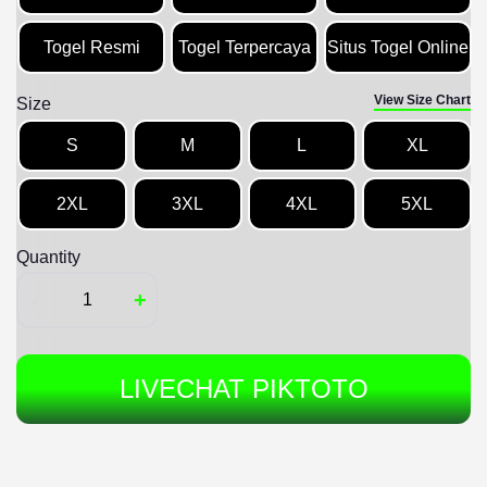
Togel Resmi
Togel Terpercaya
Situs Togel Online
View Size Chart
Size
S
M
L
XL
2XL
3XL
4XL
5XL
Quantity
-
+
LIVECHAT PIKTOTO