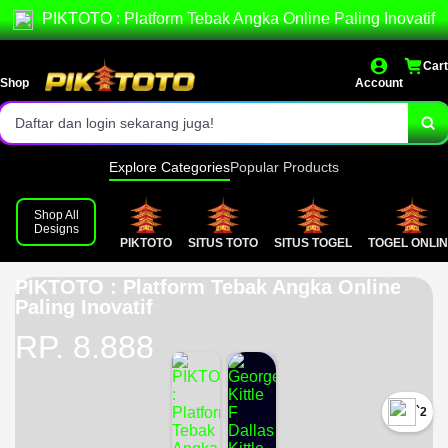
Akses login cepat dan stabil.
PIKTOTO : Platform Tebak Angka Online Paling Inovatif
Pasaran lengkap & result resmi.
Cart
Bonus dan event menarik setiap hari!
Shop
Account
Daftar dan login sekarang juga!
Explore Categories
Popular Products
Shop All
Designs
PIKTOTO
SITUS TOTO
SITUS TOGEL
TOGEL ONLI
PIKTOTO : Platform Tebak Angka Online
Paling Inovatif
RP. 8.888
`2