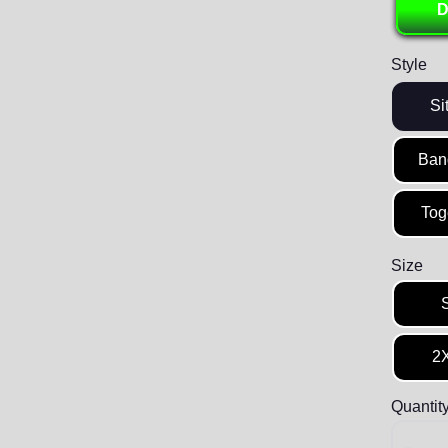
D
Style
Si
Ban
Tog
Size
2
Quantit
-