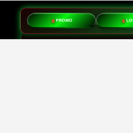
PIKTOTO
PROMO
LO
PIKTOTO : PLA
Selamat datang di
LOGIN PIKTOT
LI
HONGKONG (HK)