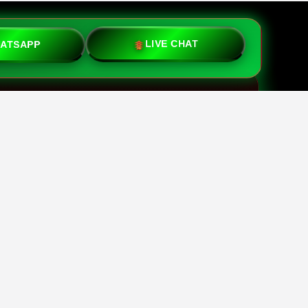
Inovatif
LIVE CHAT
ATSAPP
ALING INOVATIF
ik dan terpercaya.
FTAR AKUN BARU
LER
TOTO MACAU