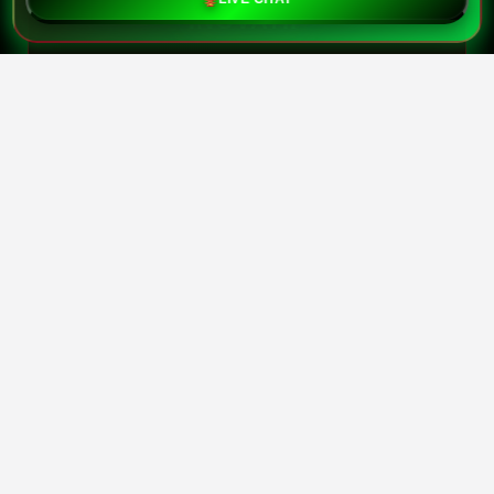
LIVE CHAT
INOVATIF
Selamat datang di situs toto piktoto situs resmi toto
permainan tebak angka online terbaik dan terpercaya.
LOGIN PIKTOTO
DAFTAR AKUN BARU
LIVE RESULT PASARAN
TERPOPULER
HONGKONG (HK)
Live Result Terupdate