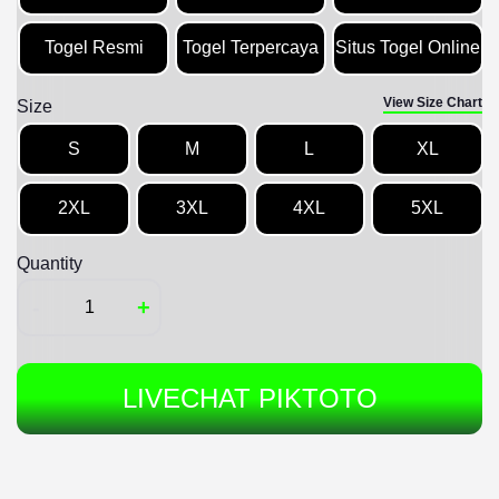
Togel Resmi
Togel Terpercaya
Situs Togel Online
View Size Chart
Size
S
M
L
XL
2XL
3XL
4XL
5XL
Quantity
-
+
LIVECHAT PIKTOTO