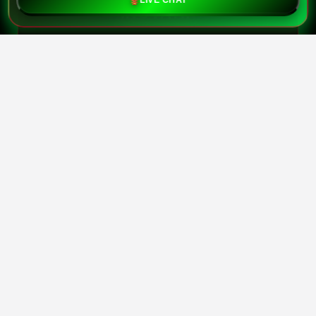
LIVE CHAT
INOVATIF
Selamat datang di situs toto piktoto situs resmi toto
permainan tebak angka online terbaik dan terpercaya.
LOGIN PIKTOTO
DAFTAR AKUN BARU
LIVE RESULT PASARAN
TERPOPULER
HONGKONG (HK)
Live Result Terupdate