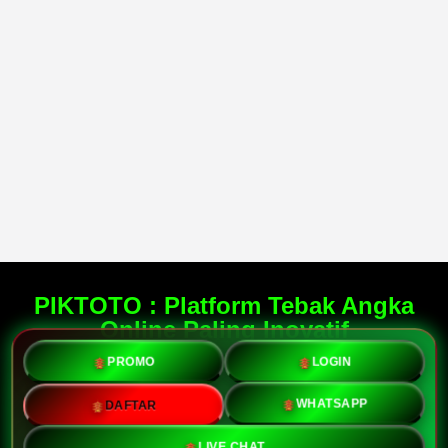
PIKTOTO : Platform Tebak Angka
Online Paling Inovatif
PROMO
LOGIN
WHATSAPP
DAFTAR
PIKTOTO : PLATFORM TEBAK
ANGKA ONLINE PALING