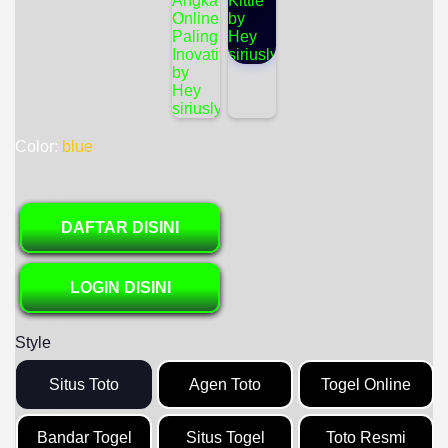
Color:
blue
DAFTAR DISINI
LOGIN DISINI
Style
Situs Toto
Agen Toto
Togel Online
Bandar Togel
Situs Togel
Toto Resmi