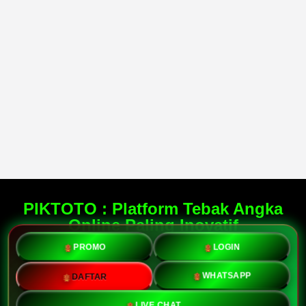
PIKTOTO : Platform Tebak Angka
Online Paling Inovatif
PROMO
LOGIN
WHATSAPP
DAFTAR
PIKTOTO : PLATFORM TEBAK
ANGKA ONLINE PALING