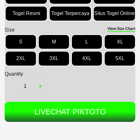
Togel Resmi
Togel Terpercaya
Situs Togel Online
View Size Chart
Size
S
M
L
XL
2XL
3XL
4XL
5XL
Quantity
-
+
LIVECHAT PIKTOTO