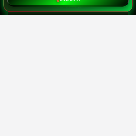
LIVE CHAT
INOVATIF
Selamat datang di situs toto piktoto situs resmi toto
permainan tebak angka online terbaik dan terpercaya.
LOGIN PIKTOTO
DAFTAR AKUN BARU
LIVE RESULT PASARAN
TERPOPULER
HONGKONG (HK)
Live Result Terupdate