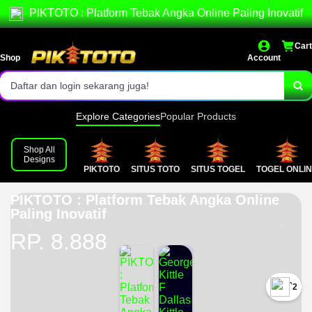
Akses login cepat dan stabil.
PIKTOTO : Platform Tebak Angka Online Paling Inovatif
Pasaran lengkap & result resmi.
Cart
Bonus dan event menarik setiap hari!
Shop
Account
Daftar dan login sekarang juga!
Explore Categories
Popular Products
Shop All
Designs
PIKTOTO
SITUS TOTO
SITUS TOGEL
TOGEL ONLI
PIKTOTO : Platform Tebak Angka Online
Paling Inovatif
RP. 8.888
`2