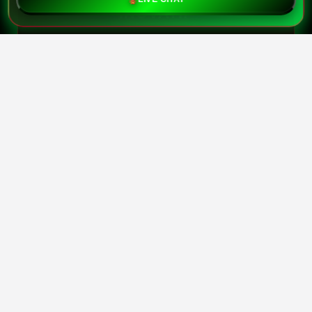
LIVE CHAT
INOVATIF
Selamat datang di situs toto piktoto situs resmi toto
permainan tebak angka online terbaik dan terpercaya.
LOGIN PIKTOTO
DAFTAR AKUN BARU
LIVE RESULT PASARAN
TERPOPULER
HONGKONG (HK)
Live Result Terupdate