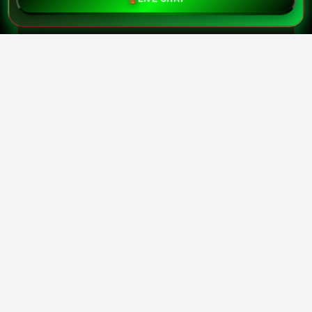
LIVE CHAT
INOVATIF
Selamat datang di situs toto piktoto situs resmi toto
permainan tebak angka online terbaik dan terpercaya.
LOGIN PIKTOTO
DAFTAR AKUN BARU
LIVE RESULT PASARAN
TERPOPULER
HONGKONG (HK)
Live Result Terupdate