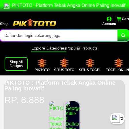
Akses login cepat dan stabil.
PIKTOTO : Platform Tebak Angka Online Paling Inovatif
Pasaran lengkap & result resmi.
Cart
Bonus dan event menarik setiap hari!
Shop
Account
Daftar dan login sekarang juga!
Explore Categories
Popular Products
Shop All
Designs
PIKTOTO
SITUS TOTO
SITUS TOGEL
TOGEL ONLI
PIKTOTO : Platform Tebak Angka Online
Paling Inovatif
RP. 8.888
`2