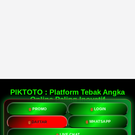
PIKTOTO : Platform Tebak Angka
Online Paling Inovatif
PROMO
LOGIN
WHATSAPP
DAFTAR
PIKTOTO : PLATFORM TEBAK
ANGKA ONLINE PALING