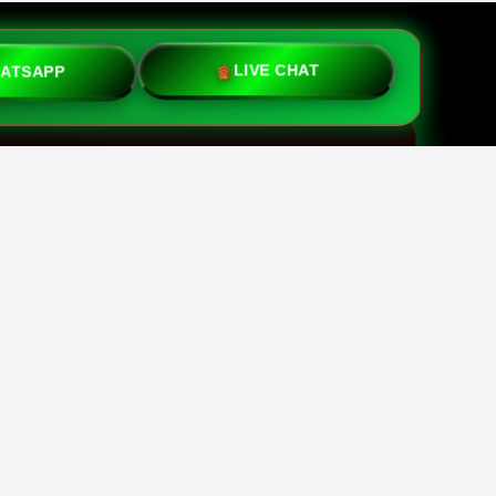
Inovatif
LIVE CHAT
ATSAPP
ALING INOVATIF
ik dan terpercaya.
FTAR AKUN BARU
LER
TOTO MACAU