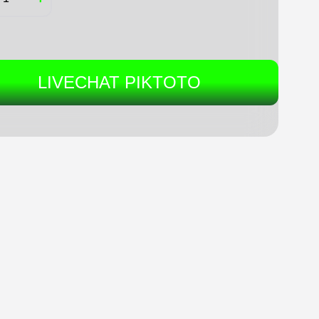
LIVECHAT PIKTOTO