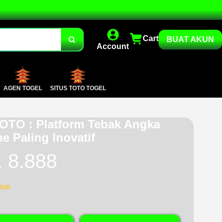
Cart
BUAT AKUN
Account
AGEN TOGEL
SITUS TOTO TOGEL
OTO : Platform Tebak Angka
e Paling Inovatif
. 8.888
lue