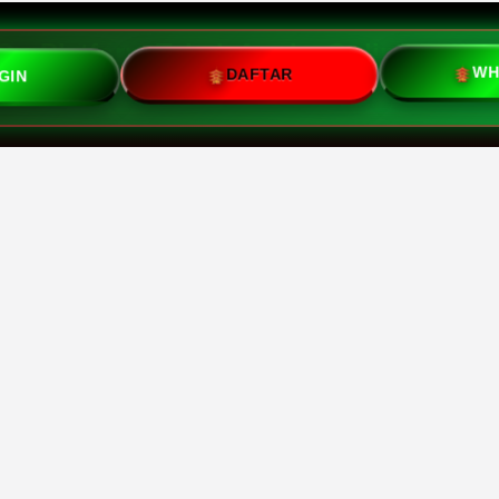
 : Platform Tebak Angka Online Paling 
GIN
DAFTAR
WH
TFORM TEBAK ANGKA ONLINE P
 situs toto piktoto situs resmi toto permainan tebak angka online terba
O
DA
VE RESULT PASARAN TERPOPU
SINGAPORE (SGP)
SYDNEY (SDY)