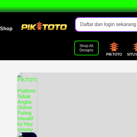
Bonus dan event menarik s
Daftar dan login sekarang
Shop
Shop All
Designs
PIKTOTO
SITU