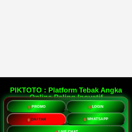
PIKTOTO : Platform Tebak Angka
Online Paling Inovatif
PROMO
LOGIN
WHATSAPP
DAFTAR
PIKTOTO : PLATFORM TEBAK
ANGKA ONLINE PALING