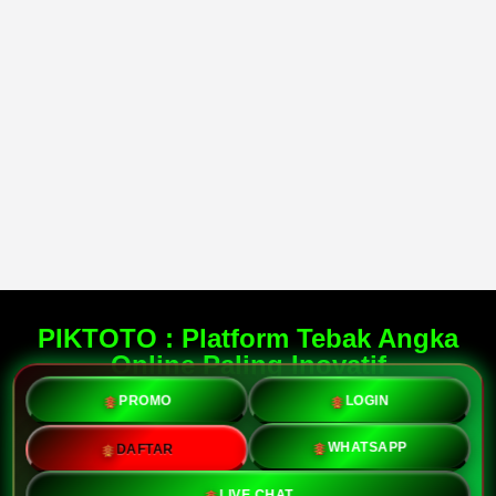
PIKTOTO : Platform Tebak Angka
Online Paling Inovatif
PROMO
LOGIN
WHATSAPP
DAFTAR
PIKTOTO : PLATFORM TEBAK
ANGKA ONLINE PALING