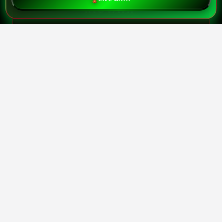
LIVE CHAT
INOVATIF
Selamat datang di situs toto piktoto situs resmi toto
permainan tebak angka online terbaik dan terpercaya.
LOGIN PIKTOTO
DAFTAR AKUN BARU
LIVE RESULT PASARAN
TERPOPULER
HONGKONG (HK)
Live Result Terupdate