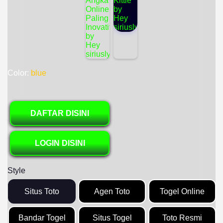
Color:
blue
DAFTAR DISINI
LOGIN DISINI
Style
Situs Toto
Agen Toto
Togel Online
Bandar Togel
Situs Togel
Toto Resmi