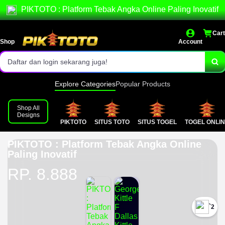
Akses login cepat dan stabil.
PIKTOTO : Platform Tebak Angka Online Paling Inovatif
Pasaran lengkap & result resmi.
Cart
Bonus dan event menarik setiap hari!
Shop
Account
Daftar dan login sekarang juga!
Explore Categories
Popular Products
Shop All
Designs
PIKTOTO
SITUS TOTO
SITUS TOGEL
TOGEL ONLI
PIKTOTO : Platform Tebak Angka Online
Paling Inovatif
RP. 8.888
`2