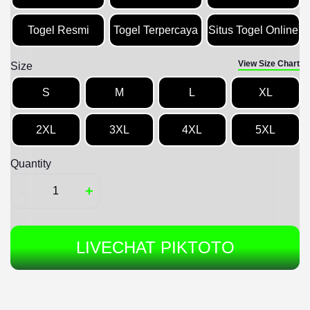
Togel Resmi
Togel Terpercaya
Situs Togel Online
View Size Chart
Size
S
M
L
XL
2XL
3XL
4XL
5XL
Quantity
-
+
LIVECHAT PIKTOTO