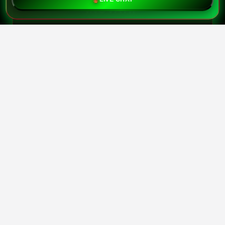
LIVE CHAT
INOVATIF
Selamat datang di situs toto piktoto situs resmi toto
permainan tebak angka online terbaik dan terpercaya.
LOGIN PIKTOTO
DAFTAR AKUN BARU
LIVE RESULT PASARAN
TERPOPULER
HONGKONG (HK)
Live Result Terupdate