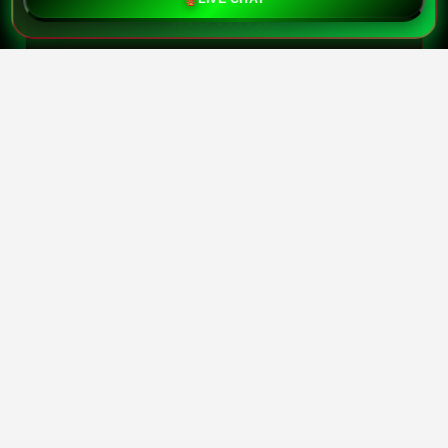
LIVE CHAT
INOVATIF
Selamat datang di situs toto piktoto situs resmi toto
permainan tebak angka online terbaik dan terpercaya.
LOGIN PIKTOTO
DAFTAR AKUN BARU
LIVE RESULT PASARAN
TERPOPULER
HONGKONG (HK)
Live Result Terupdate