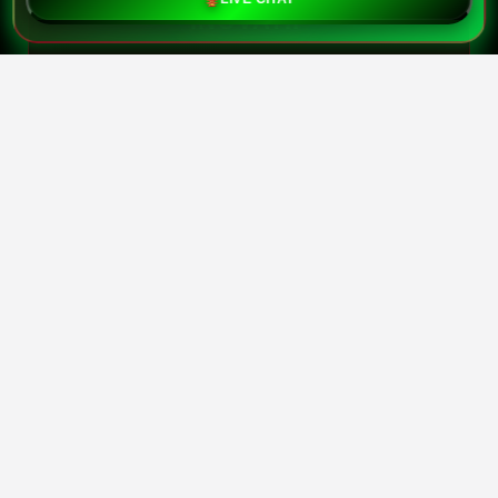
LIVE CHAT
INOVATIF
Selamat datang di situs toto piktoto situs resmi toto
permainan tebak angka online terbaik dan terpercaya.
LOGIN PIKTOTO
DAFTAR AKUN BARU
LIVE RESULT PASARAN
TERPOPULER
HONGKONG (HK)
Live Result Terupdate