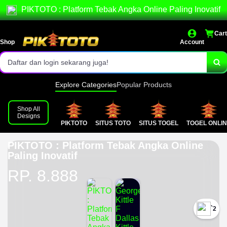
Akses login cepat dan stabil.
PIKTOTO : Platform Tebak Angka Online Paling Inovatif
Pasaran lengkap & result resmi.
Cart
Bonus dan event menarik setiap hari!
Shop
Account
Daftar dan login sekarang juga!
Explore Categories
Popular Products
Shop All
Designs
PIKTOTO
SITUS TOTO
SITUS TOGEL
TOGEL ONLI
PIKTOTO : Platform Tebak Angka Online
Paling Inovatif
RP. 8.888
`2