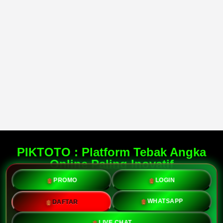
PIKTOTO : Platform Tebak Angka
Online Paling Inovatif
PROMO
LOGIN
DAFTAR
WHATSAPP
PIKTOTO : PLATFORM TEBAK
ANGKA ONLINE PALING