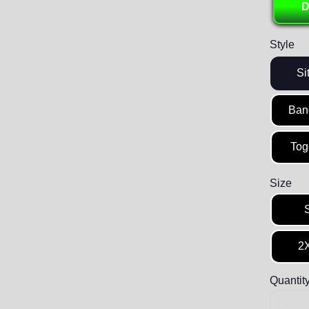
D
Style
Si
Ban
Tog
Size
2
Quantit
-