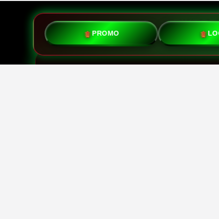
PIKTOTO
PROMO
LO
PIKTOTO : PLA
Selamat datang di
LOGIN PIKTOT
LI
HONGKONG (HK)