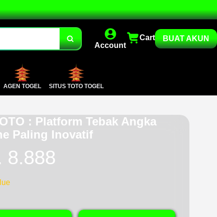
Cart
BUAT AKUN
Account
AGEN TOGEL
SITUS TOTO TOGEL
OTO : Platform Tebak Angka
e Paling Inovatif
. 8.888
lue