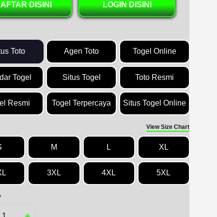
AFTAR DISINI
LOGIN DISINI
tus Toto
Agen Toto
Togel Online
dar Togel
Situs Togel
Toto Resmi
el Resmi
Togel Terpercaya
Situs Togel Online
View Size Chart
S
M
L
XL
XL
3XL
4XL
5XL
y
+