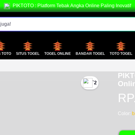
PIKTOTO : Platform Tebak Angka Online Paling Inovatif
etiap hari!
 juga!
S TOTO
SITUS TOGEL
TOGEL ONLINE
BANDAR TOGEL
TOTO TOGEL
PIKT
Onlin
`2
RP
Color:
b