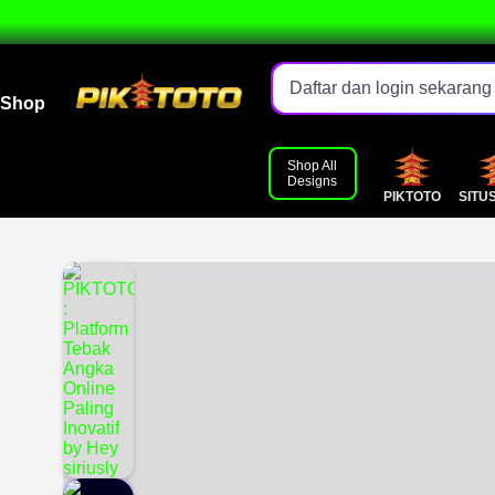
Bonus dan event menarik s
Daftar dan login sekarang
Shop
Shop All
Designs
PIKTOTO
SITU