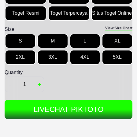
Togel Resmi
Togel Terpercaya
Situs Togel Online
View Size Chart
Size
S
M
L
XL
2XL
3XL
4XL
5XL
Quantity
-
+
LIVECHAT PIKTOTO