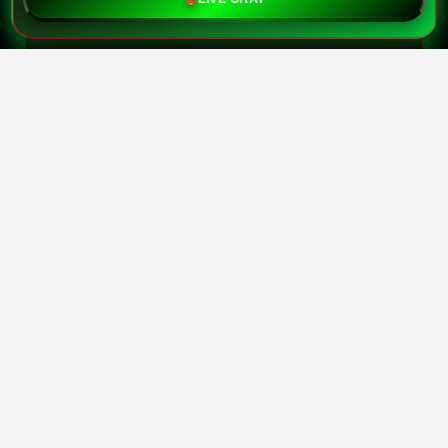
LIVE CHAT
INOVATIF
Selamat datang di situs toto piktoto situs resmi toto
permainan tebak angka online terbaik dan terpercaya.
LOGIN PIKTOTO
DAFTAR AKUN BARU
LIVE RESULT PASARAN
TERPOPULER
HONGKONG (HK)
Live Result Terupdate