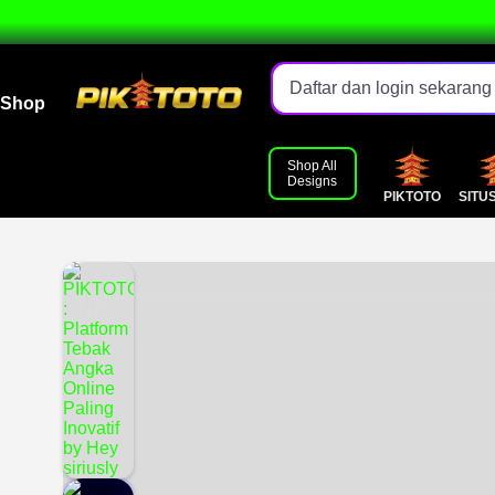
Bonus dan event menarik s
Daftar dan login sekarang
Shop
Shop All
Designs
PIKTOTO
SITU