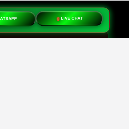
Inovatif
LIVE CHAT
ATSAPP
ALING INOVATIF
ik dan terpercaya.
FTAR AKUN BARU
LER
TOTO MACAU