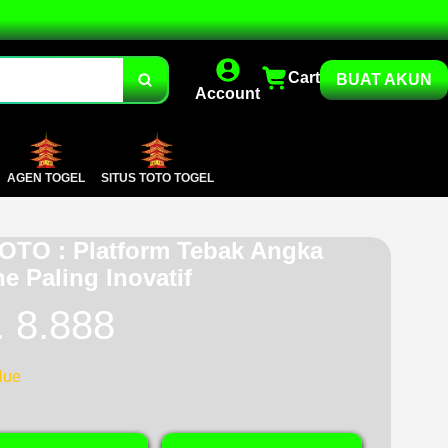
Cart
BUAT AKUN
Account
AGEN TOGEL
SITUS TOTO TOGEL
OTO : Platform Tebak Angka
e Paling Inovatif
. 8.888
lue