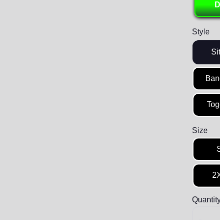
D
Style
Si
Ban
Tog
Size
2
Quantit
-