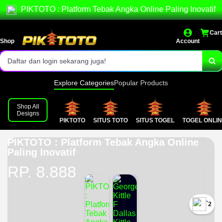
Akses login cepat dan stabil.
PIKTOTO : Platform Tebak Angka Online Paling Inovatif
Pasaran lengkap & result resmi.
Cart
Bonus dan event menarik setiap hari!
Shop
Account
Daftar dan login sekarang juga!
Explore Categories
Popular Products
Shop All
Designs
PIKTOTO
SITUS TOTO
SITUS TOGEL
TOGEL ONLI
PIKTOTO : Platform Tebak Angka Online
Paling Inovatif
RP. 8.888
`2