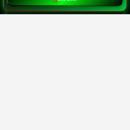
LIVE CHAT
INOVATIF
Selamat datang di situs toto piktoto situs resmi toto
permainan tebak angka online terbaik dan terpercaya.
LOGIN PIKTOTO
DAFTAR AKUN BARU
LIVE RESULT PASARAN
TERPOPULER
HONGKONG (HK)
Live Result Terupdate