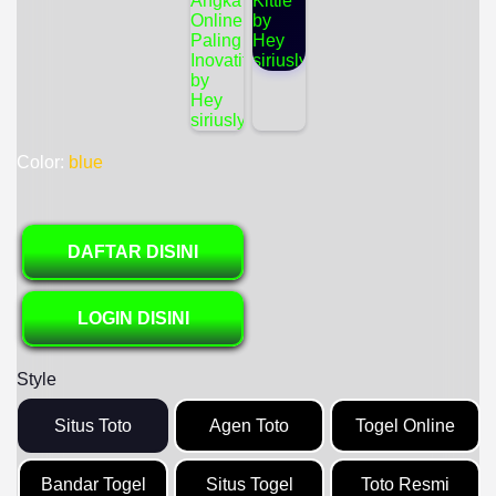
Color:
blue
DAFTAR DISINI
LOGIN DISINI
Style
Situs Toto
Agen Toto
Togel Online
Bandar Togel
Situs Togel
Toto Resmi