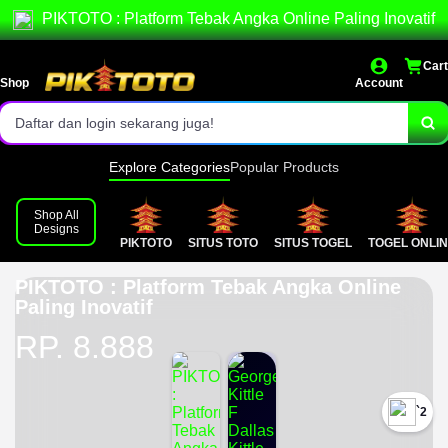
Akses login cepat dan stabil.
PIKTOTO : Platform Tebak Angka Online Paling Inovatif
Pasaran lengkap & result resmi.
Cart
Bonus dan event menarik setiap hari!
Shop
Account
Daftar dan login sekarang juga!
Explore Categories
Popular Products
Shop All
Designs
PIKTOTO
SITUS TOTO
SITUS TOGEL
TOGEL ONLI
PIKTOTO : Platform Tebak Angka Online
Paling Inovatif
RP. 8.888
`2