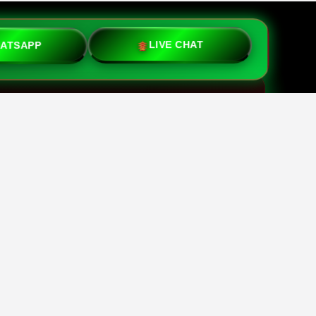
Inovatif
LIVE CHAT
ATSAPP
ALING INOVATIF
ik dan terpercaya.
FTAR AKUN BARU
LER
TOTO MACAU