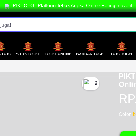
PIKTOTO : Platform Tebak Angka Online Paling Inovatif
etiap hari!
 juga!
S TOTO
SITUS TOGEL
TOGEL ONLINE
BANDAR TOGEL
TOTO TOGEL
PIKT
Onlin
`2
RP
Color:
b