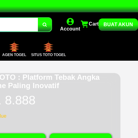
Cart
BUAT AKUN
Account
AGEN TOGEL
SITUS TOTO TOGEL
OTO : Platform Tebak Angka
e Paling Inovatif
. 8.888
lue