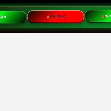
 : Platform Tebak Angka Online Paling 
GIN
DAFTAR
WH
TFORM TEBAK ANGKA ONLINE P
 situs toto piktoto situs resmi toto permainan tebak angka online terba
O
DA
VE RESULT PASARAN TERPOPU
SINGAPORE (SGP)
SYDNEY (SDY)