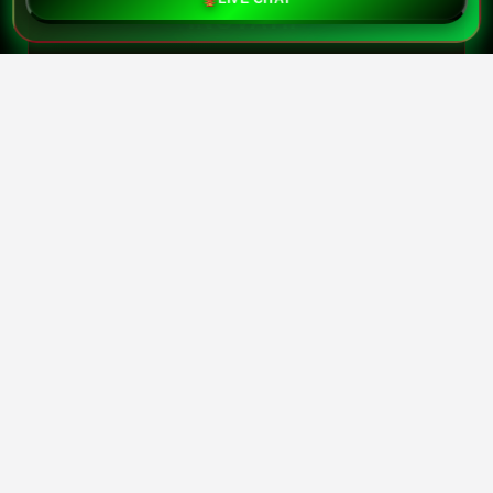
LIVE CHAT
INOVATIF
Selamat datang di situs toto piktoto situs resmi toto
permainan tebak angka online terbaik dan terpercaya.
LOGIN PIKTOTO
DAFTAR AKUN BARU
LIVE RESULT PASARAN
TERPOPULER
HONGKONG (HK)
Live Result Terupdate