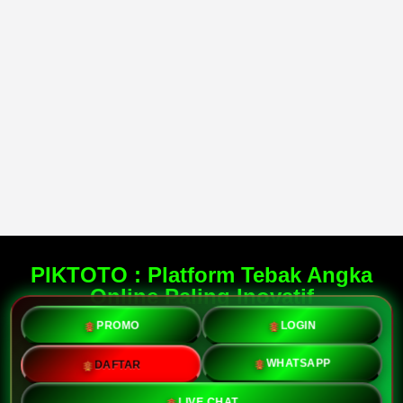
PIKTOTO : Platform Tebak Angka
Online Paling Inovatif
PROMO
LOGIN
WHATSAPP
DAFTAR
PIKTOTO : PLATFORM TEBAK
ANGKA ONLINE PALING