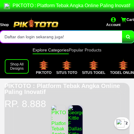
Akses login cepat dan stabil.
PIKTOTO : Platform Tebak Angka Online Paling Inovatif
Pasaran lengkap & result resmi.
Cart
Bonus dan event menarik setiap hari!
Shop
Account
Daftar dan login sekarang juga!
Explore Categories
Popular Products
Shop All
Designs
PIKTOTO
SITUS TOTO
SITUS TOGEL
TOGEL ONLI
PIKTOTO : Platform Tebak Angka Online
Paling Inovatif
RP. 8.888
`2