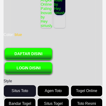
Color:
blue
DAFTAR DISINI
LOGIN DISINI
Style
Situs Toto
Agen Toto
Togel Online
Bandar Togel
Situs Togel
Toto Resmi