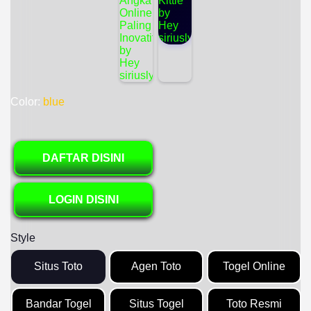
Color:
blue
DAFTAR DISINI
LOGIN DISINI
Style
Situs Toto
Agen Toto
Togel Online
Bandar Togel
Situs Togel
Toto Resmi