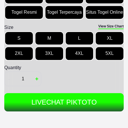
Togel Resmi
Togel Terpercaya
Situs Togel Online
View Size Chart
Size
S
M
L
XL
2XL
3XL
4XL
5XL
Quantity
-
+
LIVECHAT PIKTOTO